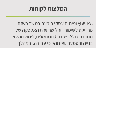
המלצות לקוחות
RA יעוץ ופיתוח עסקי ביצעה במשך כשנה
פרוייקט לשיפור ויעול שרשרת האספקה של
החברה כולל: שידרוג המחסנים, ניהול המלאי,
בנייה והטמעה של תהליכי עבודה. במהלך
הפרוייקט הוכיחה יצירתיות ונסיון רב ששיפרו
באופן משמעותי את אופן תיפעול החברה , שליטה
במלאי ותשובות ללקוחות.
יאיר ברק – מנכ"ל
מאיה ויז'ן בניית